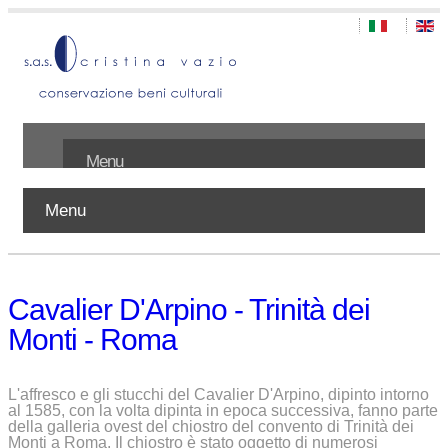
Menu
Menu
Home
Chi siamo
Cavalier D'Arpino - Trinità dei
Lavori
Monti - Roma
Pubblicazioni
L'affresco e gli stucchi del Cavalier D'Arpino, dipinto intorno
Contatti
al 1585, con la volta dipinta in epoca successiva, fanno parte
della galleria ovest del chiostro del convento di Trinità dei
Monti a Roma. Il chiostro è stato oggetto di numerosi