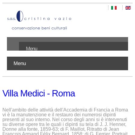
Menu
Menu
Home
Chi siamo
Villa Medici - Roma
Lavori
Pubblicazioni
Nell'ambito delle attività dell'Accademia di Francia a Roma
vi è la manutenzione e il restauro dei numerosi dipinti
presenti al suo interno. Nel corso degli anni si è intervenuti
Contatti
su diverse opere tra le quali i dipinti su tela di J. J. Henner,
Donne alla fonte, 1859-63; di F. Maillot, Ritratto di Jean
Francois Armand Félix Bernard, 1858; di G. Ferrier, Portrait